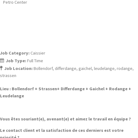
Petro Center
Caissier (F/H/D)
Job Category:
Caissier
Job Type:
Full Time
Job Location:
Bollendorf
differdange
gaichel
leudelange
rodange
strassen
Lieu : Bollendorf + Strassen+ Differdange + Gaichel + Rodange +
Leudelange
Vous êtes souriant(e), avenant(e) et aimez le travail en équipe ?
Le contact client et la satisfaction de ces derniers est votre
priorité ?