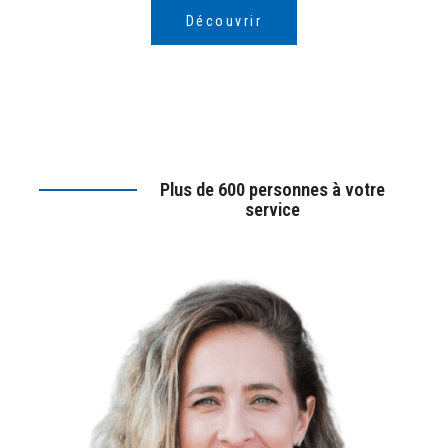
Station ESSO Frisange 2
Découvrir
59 rue Robert Schumann
Frisange, L- 5751
+352 26 67 04 64
05:00 AM - 07:00 PM
Lundi, Mardi, Mercredi, Jeudi, Vendredi,
Samedi, Dimanche
Gaz
Carburants
Plus de 600 personnes à votre
service
S'y rendre
Station ESSO Gaichel
1Arue d'Eischen
Gaichel, L-8469
+352 39 60 77
06:00 AM - 10:00 PM
Lundi, Mardi, Mercredi, Jeudi, Vendredi,
Samedi, Dimanche
One Stop
BestCharge
Gourmet Rapide
Gaz