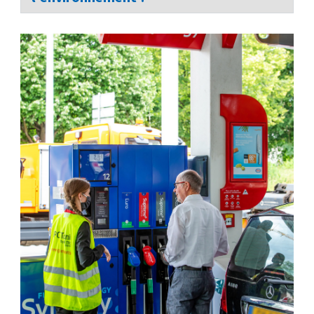
Station ESSO Mertert
30 route de Wasserbillig
Mertert, L- 6686
+352 74 03 48
05:30 AM - 10:00 PM
Lundi, Mardi, Mercredi, Jeudi, Vendredi,
Samedi, Dimanche
One Stop
Gourmet Rapide
Gaz
Carburants
S'y rendre
Station ESSO Petange
108 rue d'Athus
Petange, L- 4711
+352 50 01 60
06:00 AM - 11:00 PM
Lundi, Mardi, Mercredi, Jeudi, Vendredi,