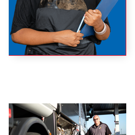
Station ESSO Esch Charles De Gaulle
306 Bd Charles de Gaulle
Esch-sur-Alzette, 4083
+352 800 28 004
05:30 AM - 11:30 PM
Lundi, Mardi, Mercredi, Jeudi, Vendredi,
Samedi, Dimanche
Best Wash
One Stop
Gourmet Rapide
Gaz
Carburants
S'y rendre
Station ESSO Esch Terre Rouge
Rue d'Audun 59
Esch-sur-Alzette, 4018
+352 54 36 35 1
Lundi, Mardi, Mercredi, Jeudi, Vendredi,
Samedi, Dimanche