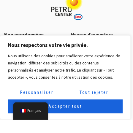
Station ESSO Rodange 2
455 route de Longwy
Rodange, L- 4832
+352 26 50 38 70
Nos coordonnées
Heures d'ouverture
06:00 AM - 10:00 PM
Nous respectons votre vie privée.
Lundi, Mardi, Mercredi, Jeudi, Vendredi,
2 Rue Jean Fischbach
Lundi - Vendredi : 7h30 - 21h
Samedi, Dimanche
Nous utilisons des cookies pour améliorer votre expérience de
L-3372 Leudelange
Gaz
Carburants
navigation, diffuser des publicités ou des contenus
Samedi : 8h - 16h
+352 26 37 27-1
personnalisés et analyser notre trafic. En cliquant sur « Tout
Service dépannage les week-
contact@petro-center.lu
S'y rendre
ends et jours fériés
accepter », vous consentez à notre utilisation des cookies.
N° gratuit :
8002 31 31
Personnaliser
Tout rejeter
Station ESSO Rodange 3
Nos réseaux
485-487 route de Longwy
Accepter tout
Rodange, L- 4832
Français
+352 50 25 81
Lundi, Mardi, Mercredi, Jeudi, Vendredi,
Samedi, Dimanche
Mentions légales
|
Politique de confidentialité