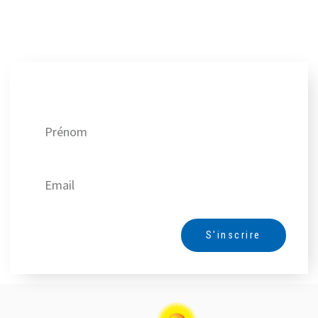
+352 23 69 83 02
06:00 AM - 10:00 PM
Lundi, Mardi, Mercredi, Jeudi, Vendredi,
Samedi, Dimanche
One Stop
Gaz
Carburants
Recevez nos meilleures offres !
S'y rendre
Station ESSO Rodange
158 A route de Longwy
Rodange, L- 4831
+352 50 76 34
06:00 AM - 10:00 PM
S'inscrire
Lundi, Mardi, Mercredi, Jeudi, Vendredi,
Samedi, Dimanche
Alternative:
Gaz
Carburants
S'y rendre