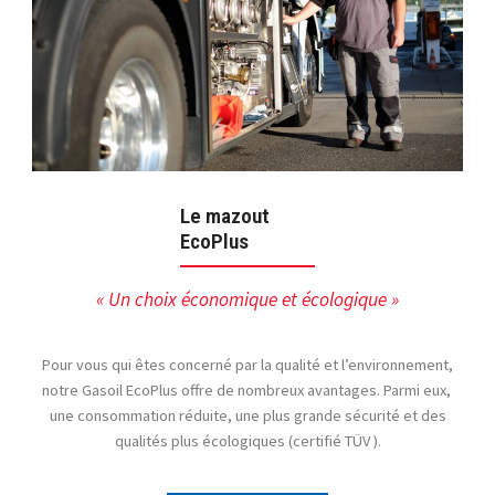
Best Wash
One Stop
BestCharge
Gourmet Rapide
Gaz
Carburants
S'y rendre
Station ESSO Frisange
24 rue Robert Schumann
Le mazout
Frisange, L- 5751
EcoPlus
+352 23 67 73 66
06:00 AM - 10:00 PM
« Un choix économique et écologique »
Lundi, Mardi, Mercredi, Jeudi, Vendredi,
Samedi, Dimanche
One Stop
BestCharge
Gourmet Rapide
Gaz
Pour vous qui êtes concerné par la qualité et l’environnement,
Carburants
notre Gasoil EcoPlus offre de nombreux avantages. Parmi eux,
une consommation réduite, une plus grande sécurité et des
S'y rendre
qualités plus écologiques (certifié TÜV ).