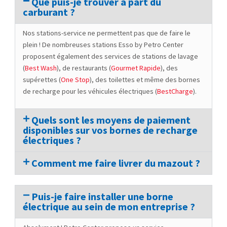
Que puis-je trouver à part du
Carburants
carburant ?
S'y rendre
Nos stations-service ne permettent pas que de faire le
plein ! De nombreuses stations Esso by Petro Center
proposent également des services de stations de lavage
Station ESSO Leudelange
(
Best Wash
), de restaurants (
Gourmet Rapide
), des
2 rue Jean Fischbach
supérettes (
One Stop
), des toilettes et même des bornes
Leudelange, L -3372
de recharge pour les véhicules électriques (
BestCharge
).
+352 26 37 45 29
Lundi, Mardi, Mercredi, Jeudi, Vendredi,
Samedi, Dimanche
Quels sont les moyens de paiement
disponibles sur vos bornes de recharge
BestCharge
Floral Design
Gaz
Carburants
électriques ?
Comment me faire livrer du mazout ?
Voir le menu
S'y rendre
Station ESSO Martelange
Puis-je faire installer une borne
électrique au sein de mon entreprise ?
7 route d'Arlon
Martelange, L- 8832
+352 23 64 06 77 4