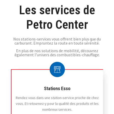
Les services de
L' App
Petro Center
BestWash
Nos stations-services vous offrent bien plus que du
carburant. Empruntez la route en toute sérénité.
En plus de nos solutions de mobilité, découvrez
Bonjour le gain de temps
également l’univers des combustibles-chauffage.
et les économies !
Télécharger l'appli
Stations Esso
Rendez vous dans une station-service proche de chez
vous. Et retournez-y pour la qualité des produits et les
nombreux services.