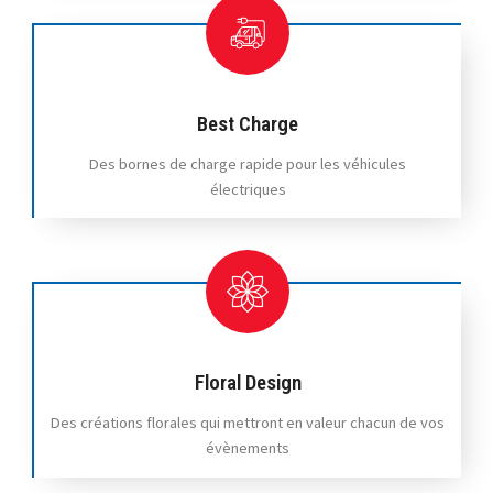
Best Wash
One Stop
BestCharge
Gourmet Rapide
Gaz
Carburants
S'y rendre
Best Charge
Station ESSO Charles-de-Gaulle
Des bornes de charge rapide pour les véhicules
306 Bvd Charles de Gaulle
électriques
Esch-sur-Alzette, L- 4083
+352 26 17 64 07
05:30 AM - 11:30 PM
Lundi, Mardi, Mercredi, Jeudi, Vendredi,
Samedi, Dimanche
One Stop
Gourmet Rapide
Gaz
Carburants
Floral Design
S'y rendre
Des créations florales qui mettront en valeur chacun de vos
évènements
Station ESSO Differdange