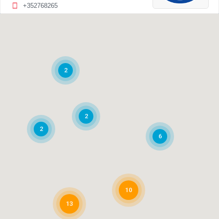
+352768265
06:00 AM - 09:00 PM
Lundi, Mardi, Mercredi, Jeudi, Vendredi,
Samedi, Dimanche
Carburants
Station ESSO
2
S'y rendre
Station ESSO
2
2
Autoroute A4 Esch-Luxembourg
6
Pontpierre, L- 4390
+352 55 27 06
Lundi, Mardi, Mercredi, Jeudi, Vendredi,
Samedi, Dimanche
Gaz
Carburants
10
13
S'y rendre