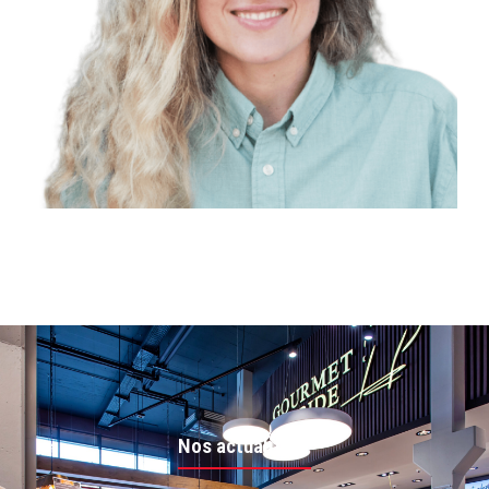
Carburants
Voir le menu
S'y rendre
Station ESSO Grevenmacher
91 A routes de Trèves
Grevenmacher, L- 6793
06:00 AM - 08:00 PM
Lundi, Mardi, Mercredi, Jeudi, Vendredi,
Samedi, Dimanche
Gaz
Carburants
S'y rendre
Station ESSO Heiderscheid
Fussekaul 3
Nos actualités
Heiderscheid, L-9156
05:00 AM - 11:00 PM