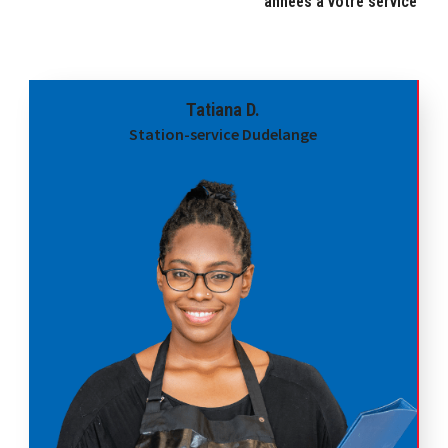
années à votre service
06:00 AM - 10:00 PM
Lundi, Mardi, Mercredi, Jeudi, Vendredi,
Samedi, Dimanche
One Stop
Gourmet Rapide
Gaz
Carburants
Tatiana D.
Station-service Dudelange
S'y rendre
Station ESSO Echternach 2
1 route de Diekirch
Echternach, L- 6430
+352 72 70 71
08:00 AM - 08:00 PM
Lundi, Mardi, Mercredi, Jeudi, Vendredi,
Samedi, Dimanche
Gaz
Carburants
S'y rendre