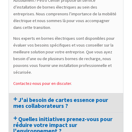
Absolument ! Petro Center propose un service
d’installation de bornes électriques au sein des
06:00 AM - 09:00 PM
entreprises. Nous comprenons l’importance de la mobilité
Lundi, Mardi, Mercredi, Jeudi, Vendredi,
Samedi, Dimanche
électrique et nous sommes là pour vous accompagner
dans cette transition.
One Stop
Gourmet Rapide
Gaz
Carburants
Nos experts en bornes électriques sont disponibles pour
évaluer vos besoins spécifiques et vous conseiller sur la
S'y rendre
meilleure solution pour votre entreprise. Que vous ayez
besoin d’une ou de plusieurs bornes de recharge, nous
Station ESSO Martelange 2
pouvons vous fournir une installation professionnelle et
sécurisée.
20 route d'Arlon
Martelange, L- 8832
Contactez-nous pour en discuter
.
+49 800 88918699
06:00 AM - 10:00 PM
J'ai besoin de cartes essence pour
Lundi, Mardi, Mercredi, Jeudi, Vendredi,
Samedi, Dimanche
mes collaborateurs ?
Gaz
Carburants
Quelles initiatives prenez-vous pour
réduire votre impact sur
S'y rendre
l'environnement ?