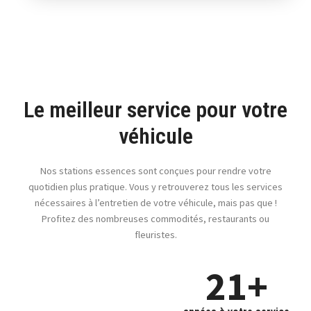
BestCharge
Gourmet Rapide
Gaz
Carburants
Voir le menu
S'y rendre
Station ESSO Dudelange 2
Le meilleur service pour votre
214 route de Luxembourg
Dudelange, L- 3515
véhicule
05:00 AM - 11:00 PM
Lundi, Mardi, Mercredi, Jeudi, Vendredi,
Samedi, Dimanche
Nos stations essences sont conçues pour rendre votre
Gaz
Carburants
quotidien plus pratique. Vous y retrouverez tous les services
nécessaires à l’entretien de votre véhicule, mais pas que !
S'y rendre
Profitez des nombreuses commodités, restaurants ou
fleuristes.
Station ESSO Echternach
21
+
109 route de Luxembourg
Echternach, L- 6562
+352 72 70 71