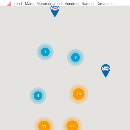
Lundi, Mardi, Mercredi, Jeudi, Vendredi, Samedi, Dimanche
Gaz
S'y rendre
Batiself
Zone Industrielle
6
Ingeldorf, L-9099
3
+352 80 22 11 1
08:00 AM - 07:00 PM
Lundi, Mardi, Mercredi, Jeudi, Vendredi, Samedi
Gaz
18
4
S'y rendre
Batiself
4 Allée John W. Léonard
21
13
Mersch, L -7526