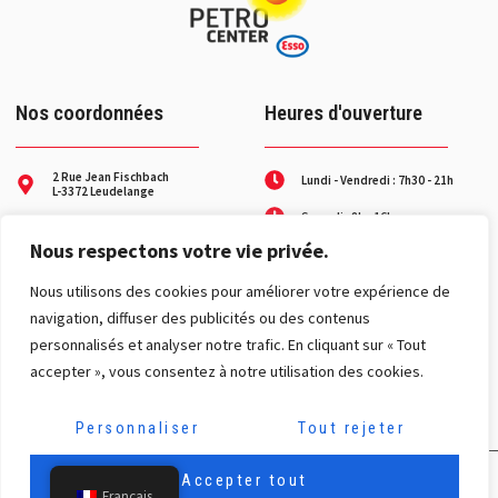
Nos coordonnées
Heures d'ouverture
2 Rue Jean Fischbach
Lundi - Vendredi : 7h30 - 21h
L-3372 Leudelange
Samedi : 8h - 16h
+352 26 37 27-1
Nous respectons votre vie privée.
Service dépannage les week-
contact@petro-center.lu
ends et jours fériés
N° gratuit :
Nous utilisons des cookies pour améliorer votre expérience de
8002 31 31
navigation, diffuser des publicités ou des contenus
Nos réseaux
personnalisés et analyser notre trafic. En cliquant sur « Tout
accepter », vous consentez à notre utilisation des cookies.
Personnaliser
Tout rejeter
Mentions légales
|
Politique de confidentialité
Accepter tout
Français