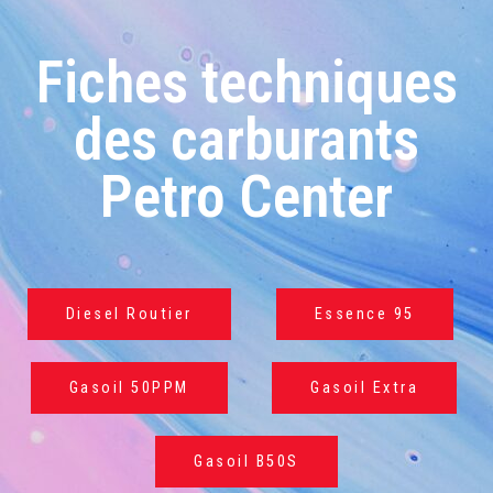
Fiches techniques
des carburants
Petro Center
Diesel Routier
Essence 95
Gasoil 50PPM
Gasoil Extra
Gasoil B50S