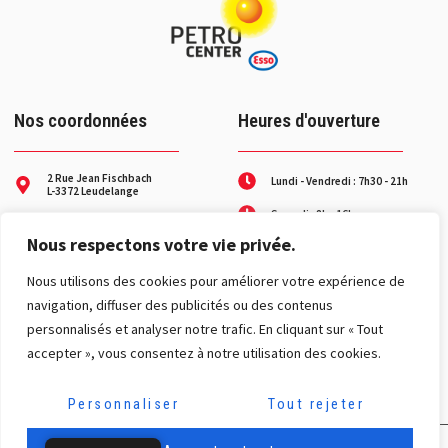
Nos coordonnées
Heures d'ouverture
2 Rue Jean Fischbach
Lundi - Vendredi : 7h30 - 21h
L-3372 Leudelange
Samedi : 8h - 16h
+352 26 37 27-1
Nous respectons votre vie privée.
Service dépannage les week-
contact@petro-center.lu
ends et jours fériés
N° gratuit :
Nous utilisons des cookies pour améliorer votre expérience de
8002 31 31
navigation, diffuser des publicités ou des contenus
Nos réseaux
personnalisés et analyser notre trafic. En cliquant sur « Tout
accepter », vous consentez à notre utilisation des cookies.
Personnaliser
Tout rejeter
Mentions légales
|
Politique de confidentialité