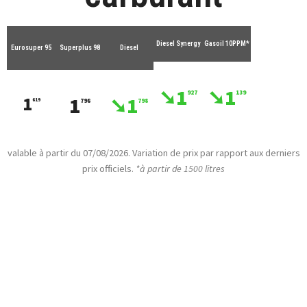
Diesel Synergy
Gasoil 10PPM*
Eurosuper 95
Superplus 98
Diesel
➘1
➘1
927
139
1
➘1
1
619
798
798
valable à partir du 07/08
/2026. Variation de prix par rapport aux derniers
prix officiels.
*à partir de 1500 litres