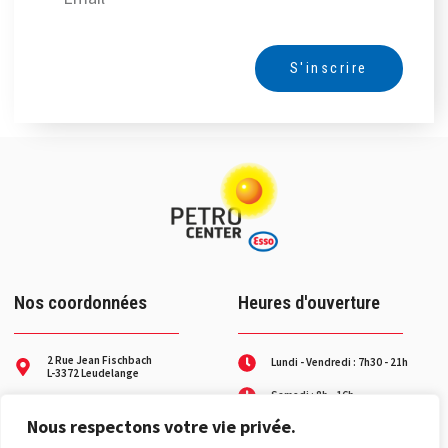
S'inscrire
Alternative:
Nos coordonnées
Heures d'ouverture
2 Rue Jean Fischbach
Lundi - Vendredi : 7h30 - 21h
L-3372 Leudelange
Samedi : 8h - 16h
+352 26 37 27-1
Nous respectons votre vie privée.
Service dépannage les week-
contact@petro-center.lu
ends et jours fériés